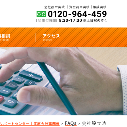
会社設立実績.
資金調達実績
相談実績
FAQs
会社設立時
立サポートセンター｜江原会計事務所
>
>